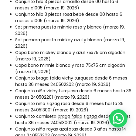
Conjunto hilo 3 piezas amarillo desde 00 hasta 6
meses c1005
(marzo 19, 2026)
Conjunto hilo 3 piezas rosa bebé desde 00 hasta 6
meses c1005
(marzo 19, 2026)
Set primera puesta minnie rosa y blanco
(marzo 19,
2026)
Set primera puesta mickey azul y blanco
(marzo 19,
2026)
Capa baño mickey blanca y azul 75x75 cm algodón
(marzo 19, 2026)
Capa baño minnie blanca y rosa 75x75 cm algodón
(marzo 19, 2026)
Conjunto braga falda vichy turquesa desde 6 meses
hasta 36 meses 240502202
(marzo 19, 2026)
Conjunto niño vichy turquesa desde 6 meses hasta 36
meses 240502201
(marzo 19, 2026)
Conjunto niño zigzag rosa desde 6 meses hasta 36
meses 240513001
(marzo 19, 2026)
Conjunto camiseta braga falda zigzag desde 6 meses
¿Necesitas ayuda?
hasta 36 meses 240513002
(marzo 19, 2026)
Conjunto niña rayas azafatas desde 3 años hasta 14
años 240552303
(marzo 19, 2026)