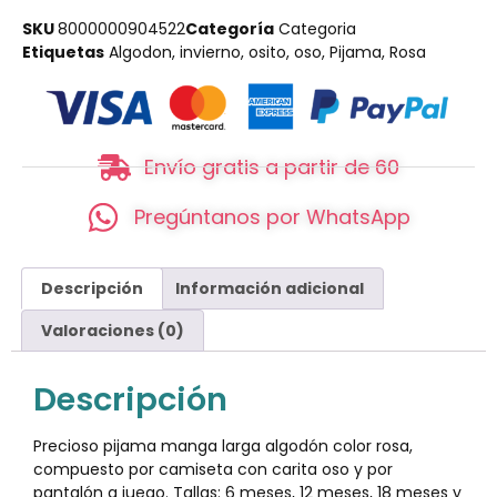
SKU
8000000904522
Categoría
Categoria
Etiquetas
Algodon
,
invierno
,
osito
,
oso
,
Pijama
,
Rosa
Envío gratis a partir de 60
Pregúntanos por WhatsApp
Descripción
Información adicional
Valoraciones (0)
Descripción
Precioso pijama manga larga algodón color rosa,
compuesto por camiseta con carita oso y por
pantalón a juego. Tallas: 6 meses, 12 meses, 18 meses y