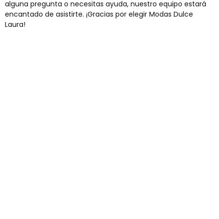
alguna pregunta o necesitas ayuda, nuestro equipo estará
encantado de asistirte. ¡Gracias por elegir Modas Dulce
Laura!
Envíos gratis
Para pedidos superiores a 60€
COMPRAR AHORA