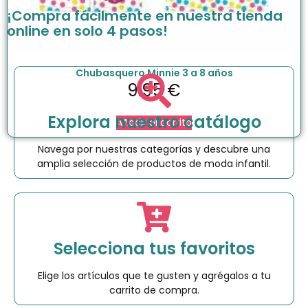
¡Compra fácilmente en nuestra tienda
online en solo 4 pasos!
Chubasquero Minnie 3 a 8 años
9.95
€
Explora nuestro catálogo
Añadir al carrito
Navega por nuestras categorías y descubre una
amplia selección de productos de moda infantil.
Selecciona tus favoritos
Elige los artículos que te gusten y agrégalos a tu
carrito de compra.