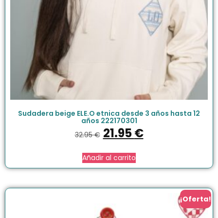
Sudadera beige ELE.O etnica desde 3 años hasta 12
años 222170301
21.95
€
32.95
€
Añadir al carrito
¡Oferta!