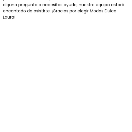
alguna pregunta o necesitas ayuda, nuestro equipo estará
encantado de asistirte. ¡Gracias por elegir Modas Dulce
Laura!
Envíos gratis
Para pedidos superiores a 60€
COMPRAR AHORA