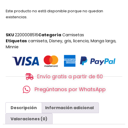
Este producto no está disponible porque no quedan
existencias.
SKU
2200008516
Categoría
Camisetas
Etiquetas
camiseta
,
Disney
,
gris
,
licencia
,
Manga larga
,
Minnie
Envío gratis a partir de 60
Pregúntanos por WhatsApp
Descripción
Información adicional
Valoraciones (0)