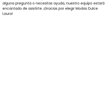
alguna pregunta o necesitas ayuda, nuestro equipo estará
encantado de asistirte. ¡Gracias por elegir Modas Dulce
Laura!
Envíos gratis
Para pedidos superiores a 60€
COMPRAR AHORA