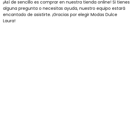
¡Así de sencillo es comprar en nuestra tienda online! Si tienes
alguna pregunta o necesitas ayuda, nuestro equipo estará
encantado de asistirte. ¡Gracias por elegir Modas Dulce
Laura!
Envíos gratis
Para pedidos superiores a 60€
COMPRAR AHORA