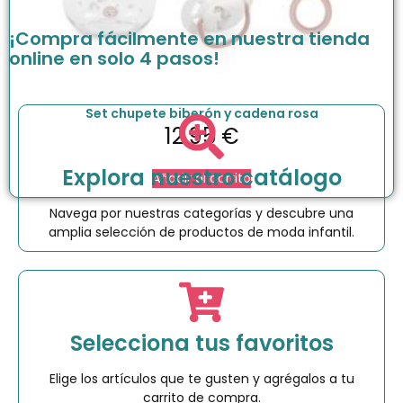
¡Compra fácilmente en nuestra tienda
online en solo 4 pasos!
Set chupete biberón y cadena rosa
12.95
€
Explora nuestro catálogo
Añadir al carrito
Navega por nuestras categorías y descubre una
amplia selección de productos de moda infantil.
Selecciona tus favoritos
Elige los artículos que te gusten y agrégalos a tu
carrito de compra.