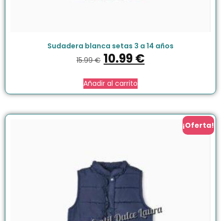
Sudadera blanca setas 3 a 14 años
10.99
€
15.99
€
Añadir al carrito
¡Oferta!