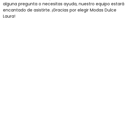
alguna pregunta o necesitas ayuda, nuestro equipo estará
encantado de asistirte. ¡Gracias por elegir Modas Dulce
Laura!
Envíos gratis
Para pedidos superiores a 60€
COMPRAR AHORA