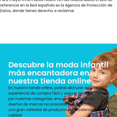
referencia en la Red española es la
Agencia de Protección de
Datos
, donde tienes derecho a reclamar.
Descubre la moda infantil
más encantadora en
nuestra tienda online
En nuestra tienda online, podrás disfrutar de una
experiencia de compra fácil y segura. Navega
por nuestras categorías, encuentra los últimos
diseños de marcas reconocidas y elige entre
una gran variedad de productos de excelente
calidad.