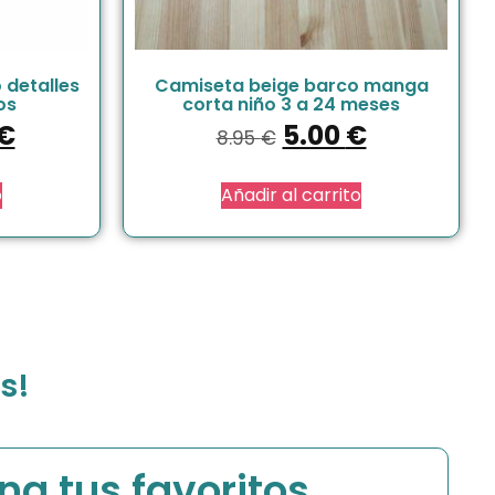
 detalles
Camiseta beige barco manga
os
corta niño 3 a 24 meses
€
5.00
€
8.95
€
o
Añadir al carrito
s!
na tus favoritos