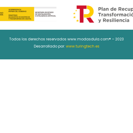
Todos los derechos reservados www.modasdula.com® – 2023
Desarrollado por:
www.turingtech.es