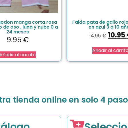
lgodon manga corta rosa
Falda pata de gallo rojo
o de oso , luna y nube 0 a
en azul 3 a 10 añ
24 meses
10.95
14.95
€
9.95
€
Añadir al carrit
Añadir al carrito
a tienda online en solo 4 paso
tálogo
Seleccio