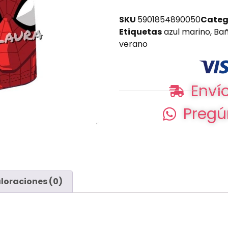
SKU
5901854890050
Categ
Etiquetas
azul marino
,
Ba
verano
Envío
Pregú
loraciones (0)