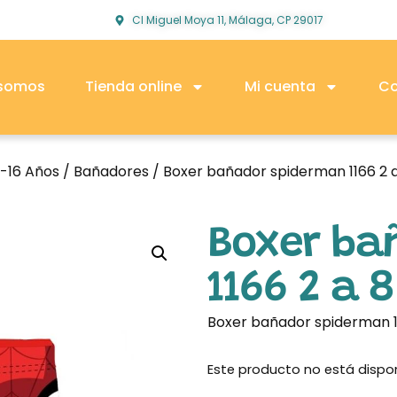
Cl Miguel Moya 11, Málaga, CP 29017
 somos
Tienda online
Mi cuenta
Co
2-16 Años
/
Bañadores
/ Boxer bañador spiderman 1166 2 
Boxer ba
1166 2 a 
Boxer bañador spiderman 11
Este producto no está dispo