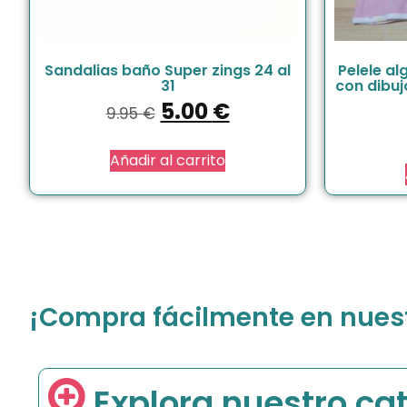
Sandalias baño Super zings 24 al
Pelele a
31
con dibuj
5.00
€
9.95
€
Añadir al carrito
¡Compra fácilmente en nuestr
Explora nuestro ca