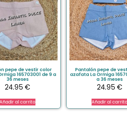
n pepe de vestir color
Pantalón pepe de vest
Ormiga 165703001 de 9 a
azafata La Ormiga 16570
36 meses
a 36 meses
24.95
€
24.95
€
Añadir al carrito
Añadir al carrit