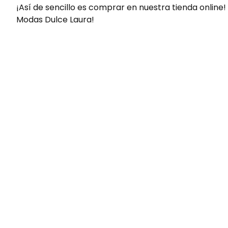
¡Así de sencillo es comprar en nuestra tienda online!
Modas Dulce Laura!
Envíos gratis
Para pedidos superiores a 60€