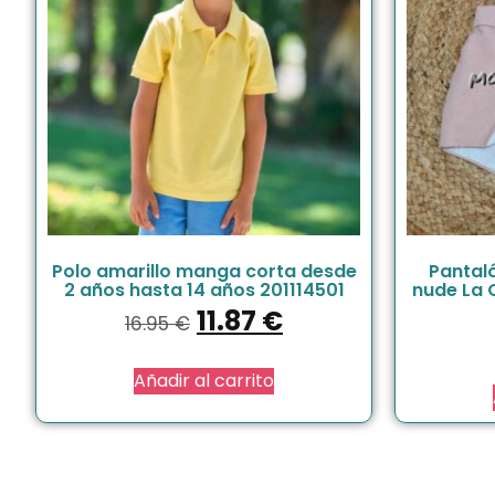
Polo amarillo manga corta desde
Pantaló
2 años hasta 14 años 201114501
nude La 
11.87
€
16.95
€
Añadir al carrito