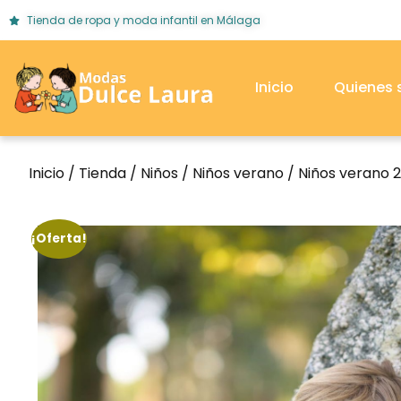
Tienda de ropa y moda infantil en Málaga
Inicio
Quienes
Inicio
/
Tienda
/
Niños
/
Niños verano
/
Niños verano 
¡Oferta!