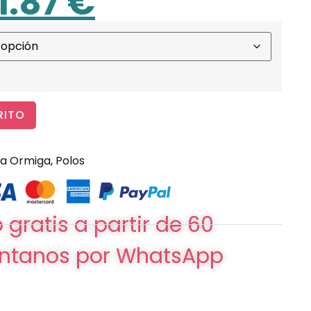
11.87
€
RITO
La Ormiga
,
Polos
 gratis a partir de 60
ntanos por WhatsApp