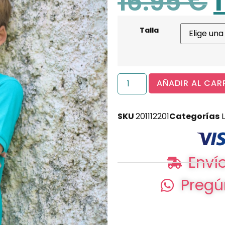
16.95
€
Talla
AÑADIR AL CAR
SKU
201112201
Categorías
Envío
Pregú