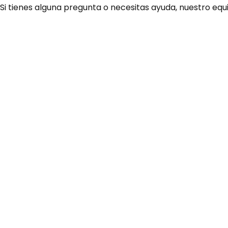
 Si tienes alguna pregunta o necesitas ayuda, nuestro equ
¿Necesitas ay
Habla rápidamente con 
por WhatsApp