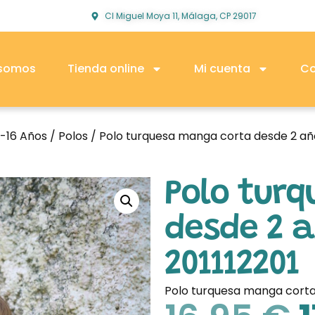
Cl Miguel Moya 11, Málaga, CP 29017
 somos
Tienda online
Mi cuenta
Co
2-16 Años
/
Polos
/ Polo turquesa manga corta desde 2 año
Polo tur
desde 2 a
201112201
Polo turquesa manga corta 