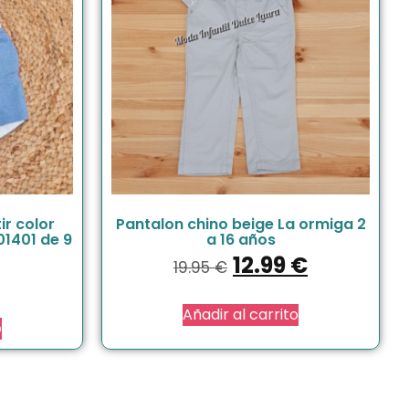
ir color
Pantalon chino beige La ormiga 2
1401 de 9
a 16 años
12.99
€
19.95
€
Añadir al carrito
o