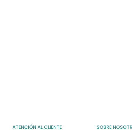
Envíos gratis
Para pedidos superiores a 60€
COMPRAR AHORA
ATENCIÓN AL CLIENTE
SOBRE NOSOT