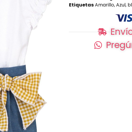
Etiquetas
Amarillo
,
Azul
,
b
Envío
Pregú