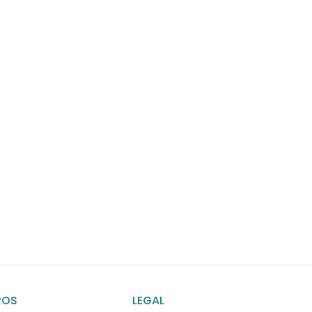
¿Necesitas ay
Habla rápidamente con 
por WhatsApp
ENVIAR MENSAJE
ROS
LEGAL