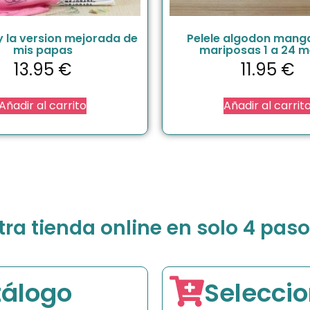
y la version mejorada de
Pelele algodon mang
mis papas
mariposas 1 a 24 
13.95
€
11.95
€
Añadir al carrito
Añadir al carrit
a tienda online en solo 4 paso
tálogo
Seleccio