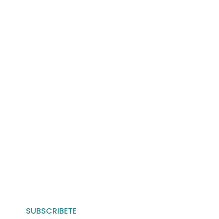
uda?
nosotros
SUBSCRIBETE