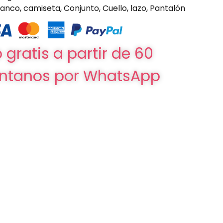
lanco
,
camiseta
,
Conjunto
,
Cuello
,
lazo
,
Pantalón
 gratis a partir de 60
ntanos por WhatsApp