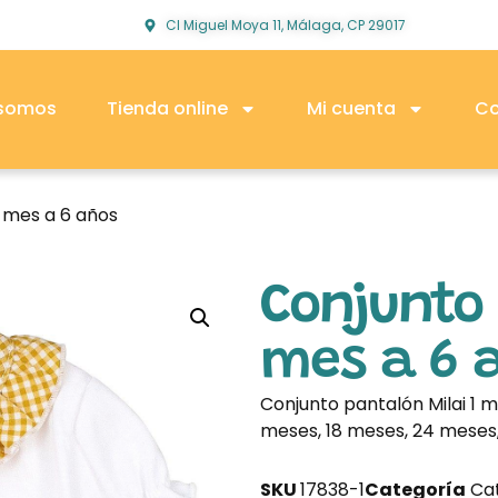
Cl Miguel Moya 11, Málaga, CP 29017
 somos
Tienda online
Mi cuenta
Co
1 mes a 6 años
Conjunto 
mes a 6 
Conjunto pantalón Milai 1 me
meses, 18 meses, 24 meses, 
SKU
17838-1
Categoría
Ca