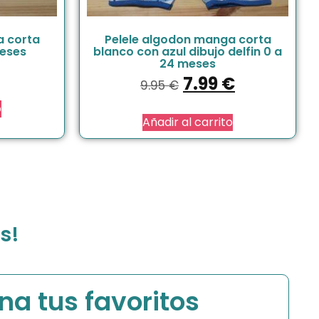
a corta
Pelele algodon manga corta
meses
blanco con azul dibujo delfin 0 a
24 meses
7.99
€
9.95
€
o
Añadir al carrito
s!
na tus favoritos