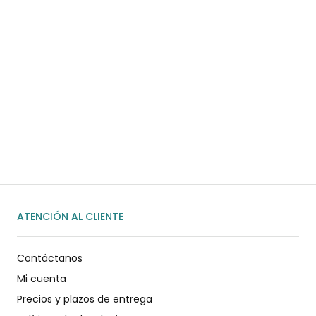
¿Necesitas ayuda?
Habla rápidamente con nosotros por
WhatsApp
ENVIAR MENSAJE
ATENCIÓN AL CLIENTE
Contáctanos
Mi cuenta
Precios y plazos de entrega