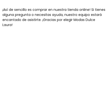
¡Así de sencillo es comprar en nuestra tienda online! Si tienes
alguna pregunta o necesitas ayuda, nuestro equipo estará
encantado de asistirte. ¡Gracias por elegir Modas Dulce
Laura!
Envíos gratis
Para pedidos superiores a 60€
COMPRAR AHORA