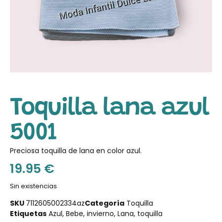
Toquilla lana azul
5001
Preciosa toquilla de lana en color azul.
19.95
€
Sin existencias
SKU
7112605002334az
Categoría
Toquilla
Etiquetas
Azul
,
Bebe
,
invierno
,
Lana
,
toquilla