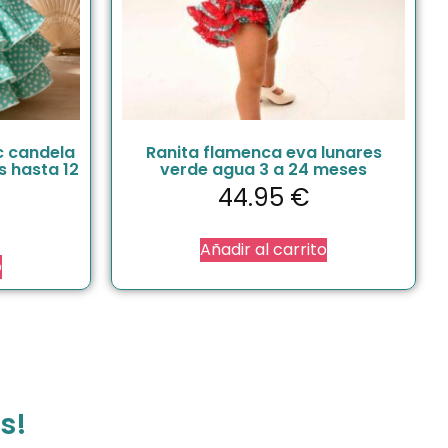
c candela
Ranita flamenca eva lunares
s hasta 12
verde agua 3 a 24 meses
44.95
€
Añadir al carrito
o
s!