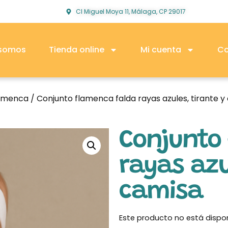
Cl Miguel Moya 11, Málaga, CP 29017
 somos
Tienda online
Mi cuenta
Co
lamenca
/ Conjunto flamenca falda rayas azules, tirante y
Conjunto
rayas azu
camisa
Este producto no está dispo