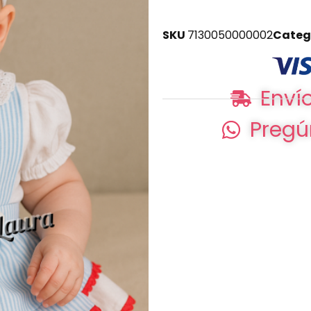
SKU
7130050000002
Categ
Envío
Pregú