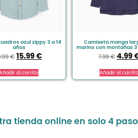
uadros azul zippy 3 a 14
Camiseta manga larg
años
marino con montañas 3 
15.99
€
4.99
9.99
€
7.99
€
Añadir al carrito
Añadir al carrit
a tienda online en solo 4 paso