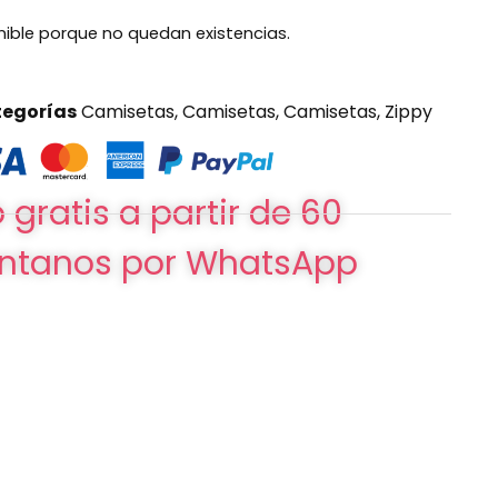
nible porque no quedan existencias.
egorías
Camisetas
,
Camisetas
,
Camisetas
,
Zippy
 gratis a partir de 60
ntanos por WhatsApp