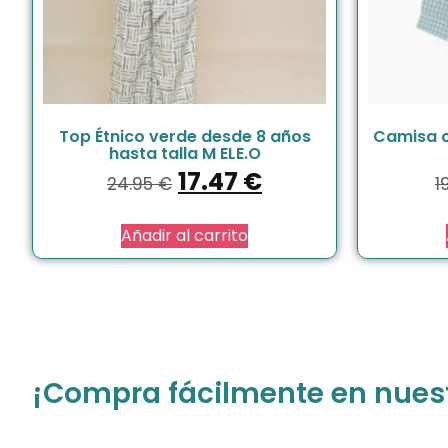
Top Étnico verde desde 8 años
Camisa c
hasta talla M ELE.O
17.47
€
24.95
€
1
Añadir al carrito
¡Compra fácilmente en nuestr