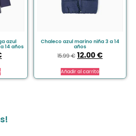
a azul
Chaleco azul marino niña 3 a 14
a 14 años
años
€
12.00
€
15.99
€
o
Añadir al carrito
s!