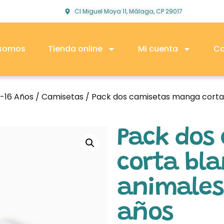
Cl Miguel Moya 11, Málaga, CP 29017
 somos
Tienda online
Mi cuenta
Co
2-16 Años
/
Camisetas
/ Pack dos camisetas manga corta 
Pack dos
corta bla
animales
años