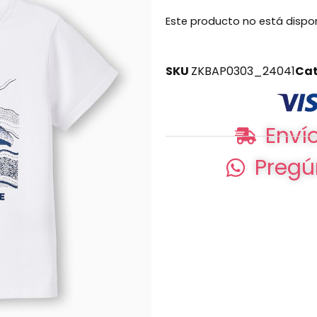
Este producto no está dispo
SKU
ZKBAP0303_24041
Cat
Envío
Pregú