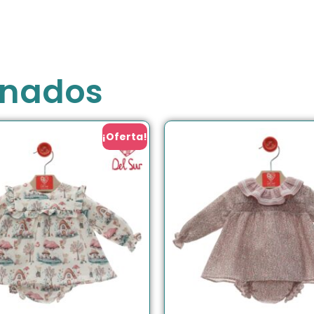
onados
¡Oferta!