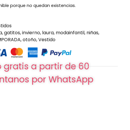
nible porque no quedan existencias.
tidos
a
,
gatitos
,
invierno
,
laura
,
modainfantil
,
niñas
,
MPORADA
,
otoño
,
Vestido
 gratis a partir de 60
ntanos por WhatsApp