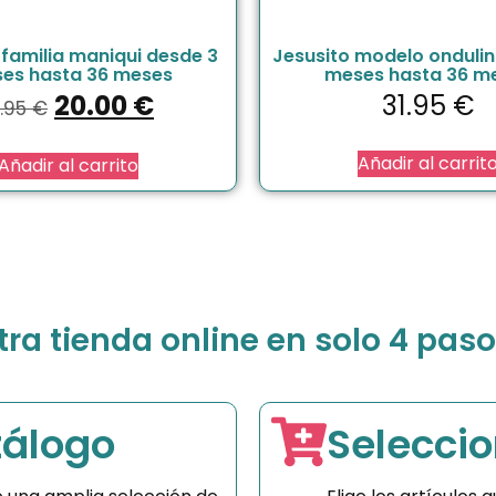
 familia maniqui desde 3
Jesusito modelo ondulin
es hasta 36 meses
meses hasta 36 m
20.00
€
31.95
€
1.95
€
Añadir al carrit
Añadir al carrito
a tienda online en solo 4 paso
tálogo
Seleccio