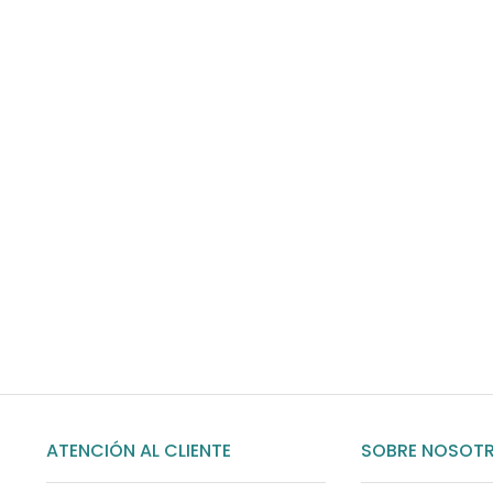
Envíos gratis
Para pedidos superiores a 60€
COMPRAR AHORA
ATENCIÓN AL CLIENTE
SOBRE NOSOT