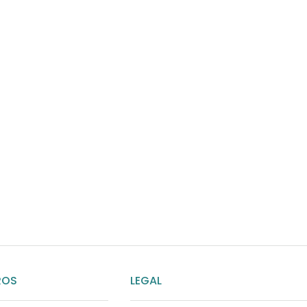
¿Necesitas ay
Habla rápidamente con 
por WhatsApp
ENVIAR MENSAJE
ROS
LEGAL