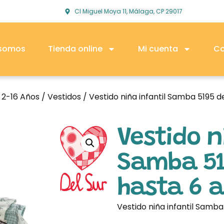
Cl Miguel Moya 11, Málaga, CP 29017
 somos
Tienda online
Mi cuenta
Co
o 2-16 Años
/
Vestidos
/ Vestido niña infantil Samba 5195 
Vestido n
Samba 51
hasta 6 
Vestido niña infantil Samb