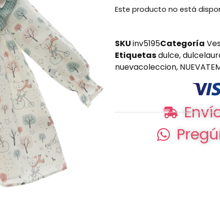
Este producto no está dispo
SKU
inv5195
Categoría
Ves
Etiquetas
dulce
,
dulcelaur
nuevacoleccion
,
NUEVATE
Envío
Pregú