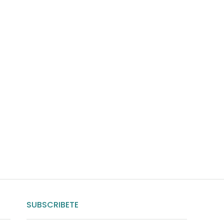
uda?
nosotros
SUBSCRIBETE