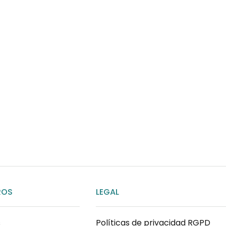
¿Necesitas ay
Habla rápidamente con 
por WhatsApp
ENVIAR MENSAJE
ROS
LEGAL
s
Políticas de privacidad RGPD