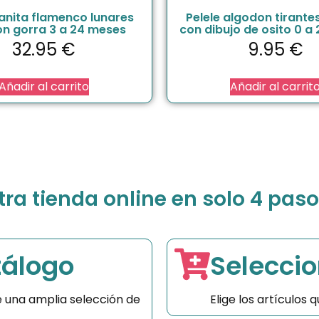
Ranita flamenco lunares
Pelele algodon tirante
on gorra 3 a 24 meses
con dibujo de osito 0 a
32.95
€
9.95
€
Añadir al carrito
Añadir al carrit
a tienda online en solo 4 paso
tálogo
Seleccio
 una amplia selección de
Elige los artículos