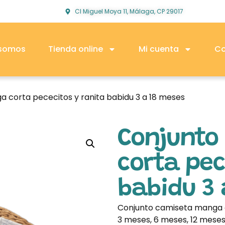
Cl Miguel Moya 11, Málaga, CP 29017
 somos
Tienda online
Mi cuenta
Co
 corta pececitos y ranita babidu 3 a 18 meses
Conjunto
corta pec
babidu 3
Conjunto camiseta manga co
3 meses, 6 meses, 12 meses