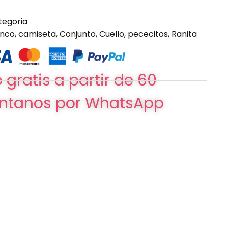
tegoria
anco
,
camiseta
,
Conjunto
,
Cuello
,
pececitos
,
Ranita
 gratis a partir de 60
ntanos por WhatsApp