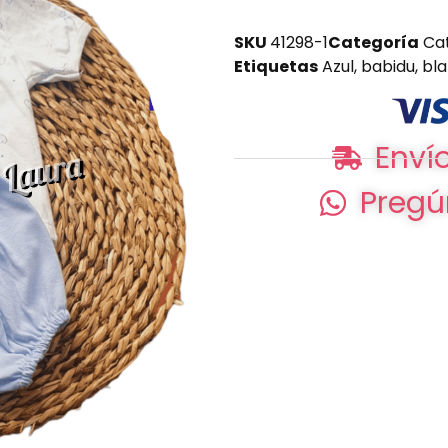
SKU
41298-1
Categoría
Ca
Etiquetas
Azul
,
babidu
,
bl
Envío
Pregú