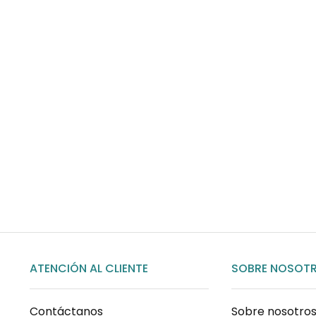
Envíos gratis
Para pedidos superiores a 60€
COMPRAR AHORA
ATENCIÓN AL CLIENTE
SOBRE NOSOT
Contáctanos
Sobre nosotro