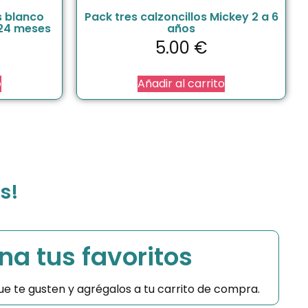
s blanco
Pack tres calzoncillos Mickey 2 a 6
 24 meses
años
5.00
€
o
Añadir al carrito
s!
na tus favoritos
 que te gusten y agrégalos a tu carrito de compra.