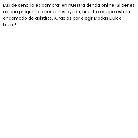
¡Así de sencillo es comprar en nuestra tienda online! Si tienes
alguna pregunta o necesitas ayuda, nuestro equipo estará
encantado de asistirte. ¡Gracias por elegir Modas Dulce
Laura!
Envíos gratis
Para pedidos superiores a 60€
COMPRAR AHORA