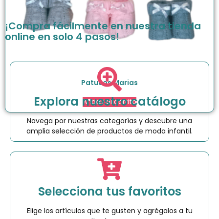
¡Compra fácilmente en nuestra tienda
online en solo 4 pasos!
Patucos Marias
Explora nuestro catálogo
Añadir al carrito
Navega por nuestras categorías y descubre una
amplia selección de productos de moda infantil.
Selecciona tus favoritos
Elige los artículos que te gusten y agrégalos a tu