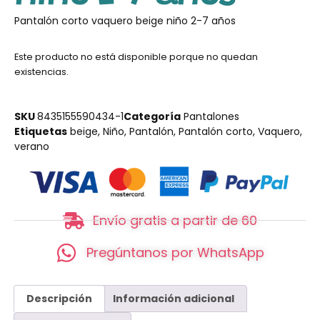
Pantalón corto vaquero beige niño 2-7 años
Este producto no está disponible porque no quedan
existencias.
SKU
8435155590434-1
Categoría
Pantalones
Etiquetas
beige
,
Niño
,
Pantalón
,
Pantalón corto
,
Vaquero
,
verano
Envío gratis a partir de 60
Pregúntanos por WhatsApp
Descripción
Información adicional