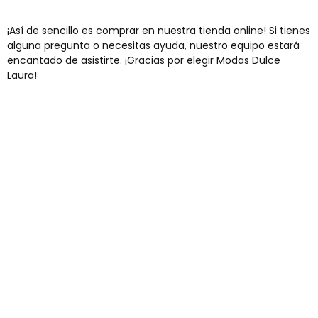
¡Así de sencillo es comprar en nuestra tienda online! Si tienes
alguna pregunta o necesitas ayuda, nuestro equipo estará
encantado de asistirte. ¡Gracias por elegir Modas Dulce
Laura!
Envíos gratis
Para pedidos superiores a 60€
COMPRAR AHORA