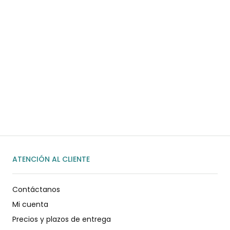
¿Necesitas ayuda?
Habla rápidamente con nosotros por
WhatsApp
ENVIAR MENSAJE
ATENCIÓN AL CLIENTE
Contáctanos
Mi cuenta
Precios y plazos de entrega