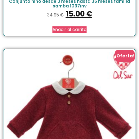
Conjunto niño desde 3 meses hasta 36 meses familia
samba 1037inv
15.00
€
34.95
€
Añadir al carrito
¡Oferta!