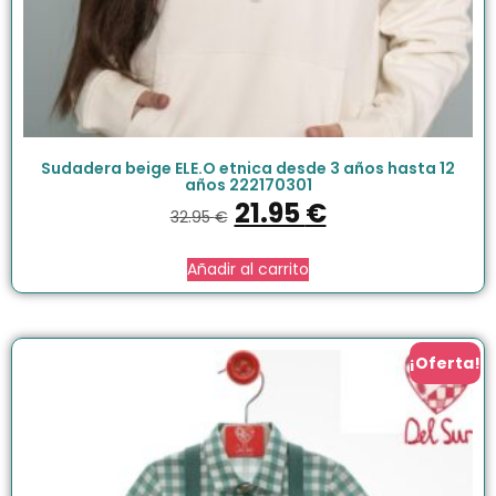
Sudadera beige ELE.O etnica desde 3 años hasta 12
años 222170301
21.95
€
32.95
€
Añadir al carrito
¡Oferta!