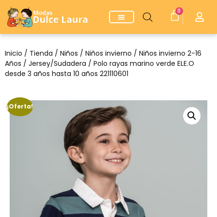
0
Inicio
/
Tienda
/
Niños
/
Niños invierno
/
Niños invierno 2-16
Años
/
Jersey/Sudadera
/ Polo rayas marino verde ELE.O
desde 3 años hasta 10 años 221110601
¡Oferta!