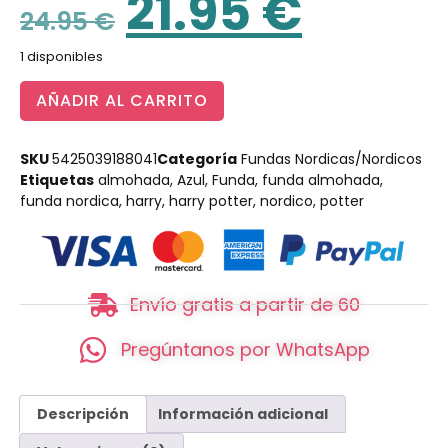
21.95
€
24.95
€
1 disponibles
AÑADIR AL CARRITO
SKU
5425039188041
Categoría
Fundas Nordicas/Nordicos
Etiquetas
almohada
,
Azul
,
Funda
,
funda almohada
,
funda nordica
,
harry
,
harry potter
,
nordico
,
potter
Envío gratis a partir de 60
Pregúntanos por WhatsApp
Descripción
Información adicional