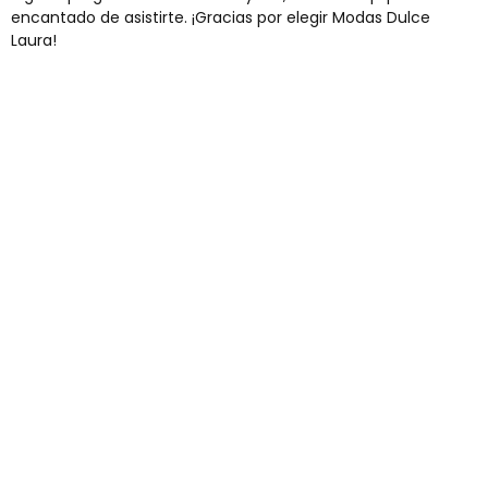
encantado de asistirte. ¡Gracias por elegir Modas Dulce
Laura!
Envíos gratis
Para pedidos superiores a 60€
COMPRAR AHORA