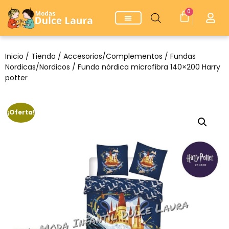
0
Inicio
/
Tienda
/
Accesorios/Complementos
/
Fundas
Nordicas/Nordicos
/ Funda nórdica microfibra 140×200 Harry
potter
¡Oferta!