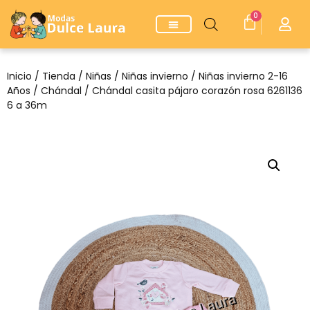
0
Inicio
/
Tienda
/
Niñas
/
Niñas invierno
/
Niñas invierno 2-16
Años
/
Chándal
/ Chándal casita pájaro corazón rosa 6261136
6 a 36m