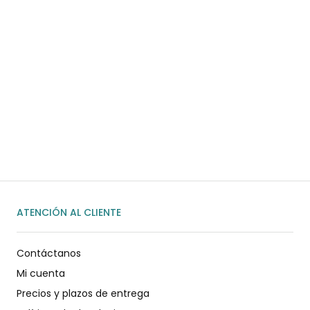
¿Necesitas ayuda?
Habla rápidamente con nosotros por
WhatsApp
ENVIAR MENSAJE
ATENCIÓN AL CLIENTE
Contáctanos
Mi cuenta
Precios y plazos de entrega