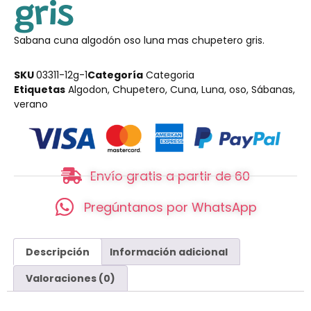
gris
Sabana cuna algodón oso luna mas chupetero gris.
SKU
03311-12g-1
Categoría
Categoria
Etiquetas
Algodon
,
Chupetero
,
Cuna
,
Luna
,
oso
,
Sábanas
,
verano
Envío gratis a partir de 60
Pregúntanos por WhatsApp
Descripción
Información adicional
Valoraciones (0)