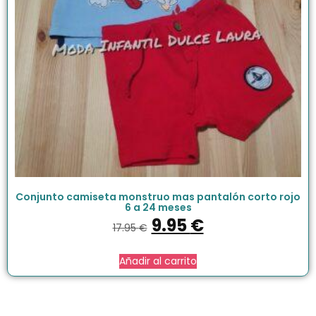
Conjunto camiseta monstruo mas pantalón corto rojo
6 a 24 meses
9.95
€
17.95
€
Añadir al carrito