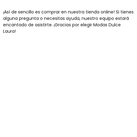
¡Así de sencillo es comprar en nuestra tienda online! Si tienes
alguna pregunta o necesitas ayuda, nuestro equipo estará
encantado de asistirte. ¡Gracias por elegir Modas Dulce
Laura!
Envíos gratis
Para pedidos superiores a 60€
COMPRAR AHORA