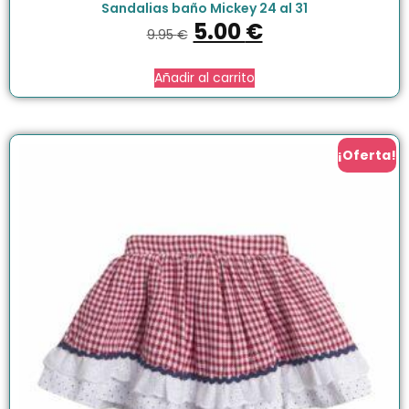
Sandalias baño Mickey 24 al 31
5.00
€
9.95
€
Añadir al carrito
¡Oferta!