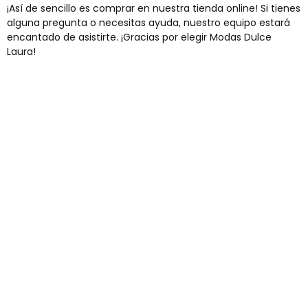
¡Así de sencillo es comprar en nuestra tienda online! Si tienes
alguna pregunta o necesitas ayuda, nuestro equipo estará
encantado de asistirte. ¡Gracias por elegir Modas Dulce
Laura!
Envíos gratis
Para pedidos superiores a 60€
COMPRAR AHORA