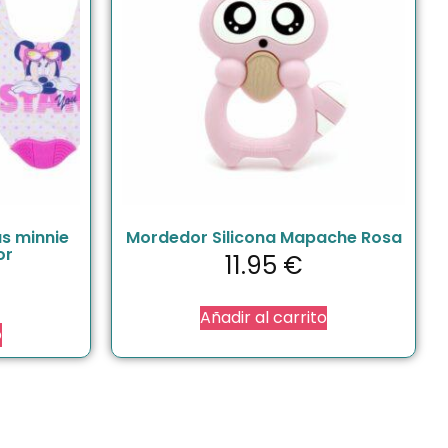
s minnie
Mordedor Silicona Mapache Rosa
or
11.95
€
Añadir al carrito
o