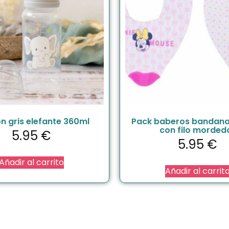
n gris elefante 360ml
Pack baberos bandana
con filo morded
5.95
€
5.95
€
Añadir al carrito
Añadir al carrit