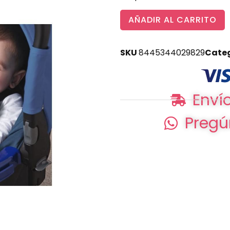
AÑADIR AL CARRITO
SKU
8445344029829
Cate
Envío
Pregú