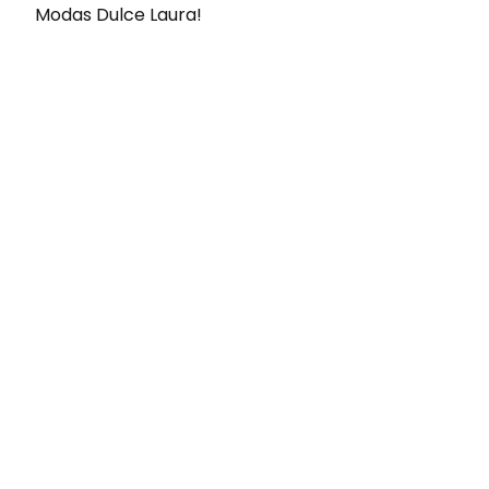
Modas Dulce Laura!
Envíos gratis
Para pedidos superiores a 60€
COMPRAR AHORA