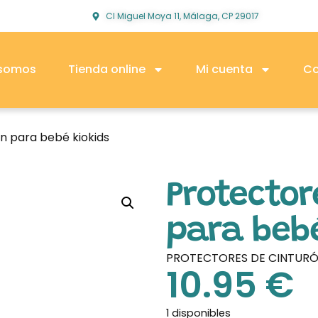
Cl Miguel Moya 11, Málaga, CP 29017
 somos
Tienda online
Mi cuenta
Co
n para bebé kiokids
Protector
para bebé
PROTECTORES DE CINTURÓN
10.95
€
1 disponibles