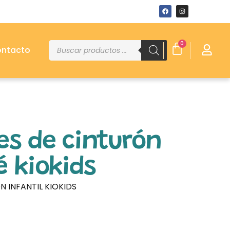
0
ntacto
es de cinturón
 kiokids
 INFANTIL KIOKIDS