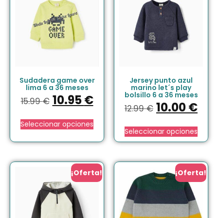
Sudadera game over
Jersey punto azul
lima 6 a 36 meses
marino let´s play
bolsillo 6 a 36 meses
10.95
€
15.99
€
10.00
€
12.99
€
Seleccionar opciones
Seleccionar opciones
¡Oferta!
¡Oferta!