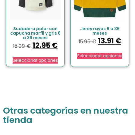
Sudadera polar con
Jerey rayas 6 a 36
capucha marfil y gris 6
meses
a 36 meses
13.91
€
15.95
€
12.95
€
15.99
€
Seleccionar opciones
Seleccionar opciones
Otras categorías en nuestra
tienda