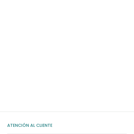
Para pedidos superiores a 70€
COMPRAR AHORA
¿Necesitas ayuda?
Habla rápidamente con nosotros por
WhatsApp
ENVIAR MENSAJE
ATENCIÓN AL CLIENTE