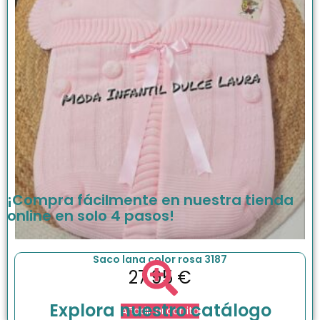
¡Compra fácilmente en nuestra tienda
online en solo 4 pasos!
Saco lana color rosa 3187
27.95
€
Explora nuestro catálogo
Añadir al carrito