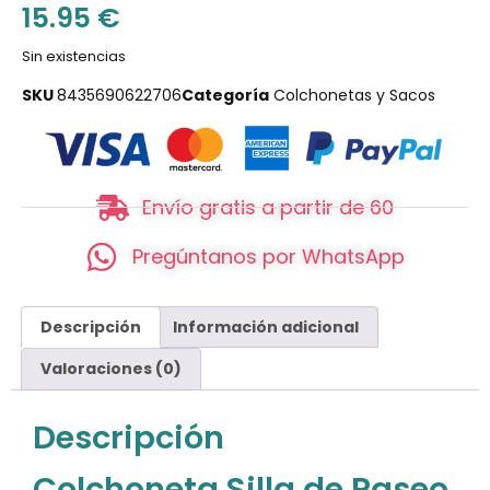
15.95
€
Sin existencias
SKU
8435690622706
Categoría
Colchonetas y Sacos
Envío gratis a partir de 60
Pregúntanos por WhatsApp
Descripción
Información adicional
Valoraciones (0)
Descripción
Colchoneta Silla de Paseo