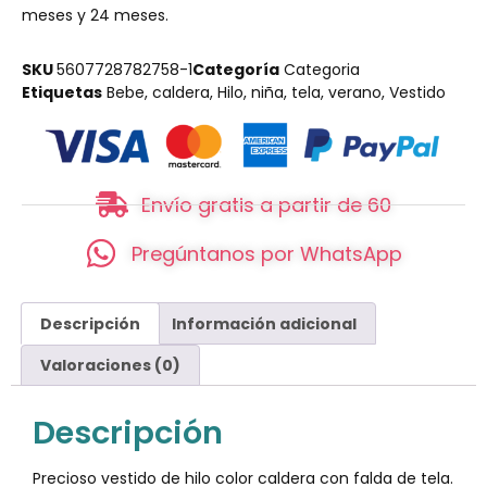
meses y 24 meses.
SKU
5607728782758-1
Categoría
Categoria
Etiquetas
Bebe
,
caldera
,
Hilo
,
niña
,
tela
,
verano
,
Vestido
Envío gratis a partir de 60
Pregúntanos por WhatsApp
Descripción
Información adicional
Valoraciones (0)
Descripción
Precioso vestido de hilo color caldera con falda de tela.