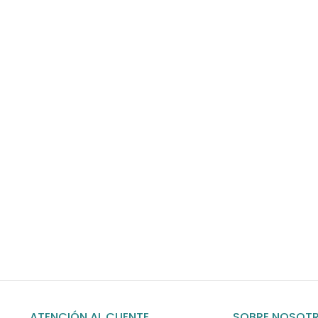
Envíos gratis
Para pedidos superiores a 60€
COMPRAR AHORA
ATENCIÓN AL CLIENTE
SOBRE NOSOT