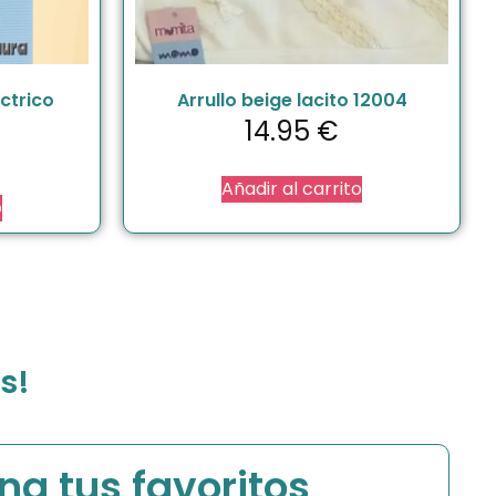
ectrico
Arrullo beige lacito 12004
14.95
€
Añadir al carrito
o
s!
na tus favoritos