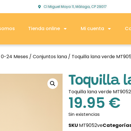
Cl Miguel Moya 11, Málaga, CP 29017
 somos
Tienda online
Mi cuenta
Co
o 0-24 Meses
/
Conjuntos lana
/ Toquilla lana verde MT90
Toquilla 
Toquilla lana verde MT9052
19.95
€
Sin existencias
SKU
MT9052ve
Categoría