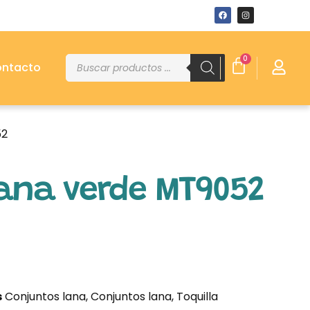
0
ntacto
52
lana verde MT9052
s
Conjuntos lana
,
Conjuntos lana
,
Toquilla