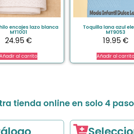
 hilo encajes lazo blanca
Toquilla lana azul el
MT1001
MT9053
24.95
€
19.95
€
Añadir al carrito
Añadir al carrit
a tienda online en solo 4 paso
tálogo
Seleccio