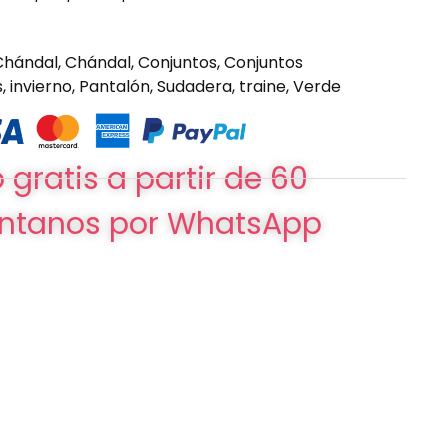
Chándal
,
Chándal
,
Conjuntos
,
Conjuntos
s
,
invierno
,
Pantalón
,
Sudadera
,
traine
,
Verde
 gratis a partir de 60
ntanos por WhatsApp