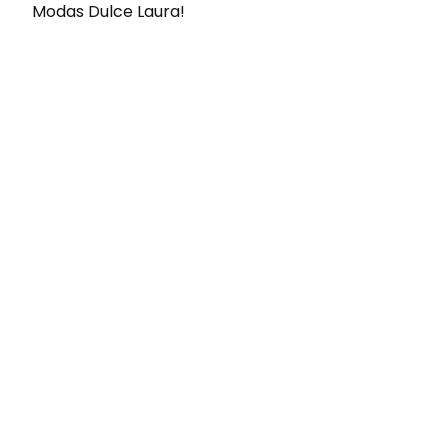
Modas Dulce Laura!
Envíos gratis
Para pedidos superiores a 60€
COMPRAR AHORA