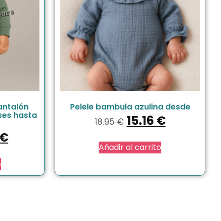
antalón
Pelele bambula azulina desde
ses hasta
15.16
€
18.95
€
€
Añadir al carrito
o