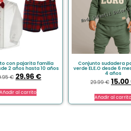
o con pajarita familia
Conjunto sudadera p
sde 2 años hasta 10 años
verde ELE.O desde 6 me
4 años
29.96
€
9.95
€
15.00
29.99
€
Añadir al carrito
Añadir al carrit