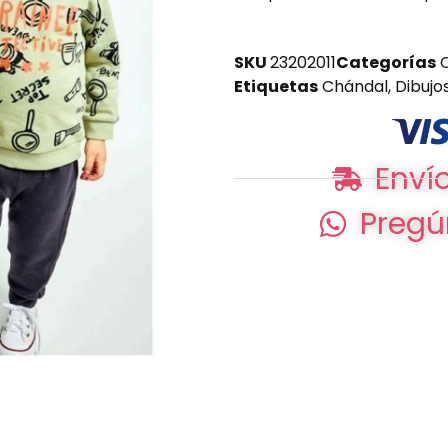
SKU
23202011
Categorías
Etiquetas
Chándal
,
Dibujo
Envío
Pregú