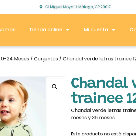
Cl Miguel Moya 11, Málaga, CP 29017
 somos
Tienda online
Mi cuenta
Co
o 0-24 Meses
/
Conjuntos
/ Chandal verde letras trainee 
Chandal v
trainee 1
Chandal verde letras traine
meses y 36 meses.
Este producto no está dispo