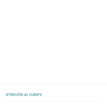
Para pedidos superiores a 60€
COMPRAR AHORA
¿Necesitas ayuda?
Habla rápidamente con nosotros por
WhatsApp
ENVIAR MENSAJE
ATENCIÓN AL CLIENTE