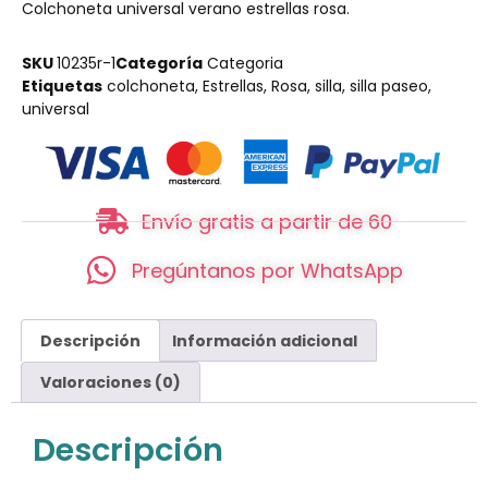
Colchoneta universal verano estrellas rosa.
SKU
10235r-1
Categoría
Categoria
Etiquetas
colchoneta
,
Estrellas
,
Rosa
,
silla
,
silla paseo
,
universal
Envío gratis a partir de 60
Pregúntanos por WhatsApp
Descripción
Información adicional
Valoraciones (0)
Descripción