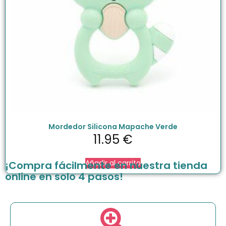
Mordedor Silicona Mapache Verde
11.95
€
Añadir al carrito
¡Compra fácilmente en nuestra tienda
online en solo 4 pasos!