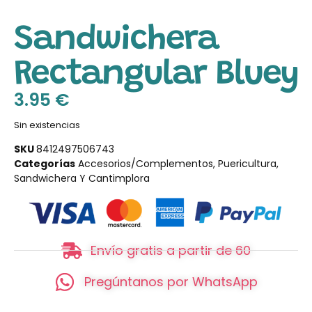
Sandwichera
Rectangular Bluey
3.95
€
Sin existencias
SKU
8412497506743
Categorías
Accesorios/Complementos
,
Puericultura
,
Sandwichera Y Cantimplora
Envío gratis a partir de 60
Pregúntanos por WhatsApp