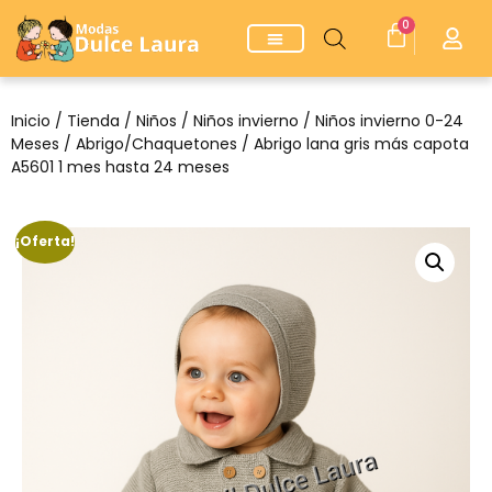
0
Inicio
/
Tienda
/
Niños
/
Niños invierno
/
Niños invierno 0-24
Meses
/
Abrigo/Chaquetones
/ Abrigo lana gris más capota
A5601 1 mes hasta 24 meses
¡Oferta!