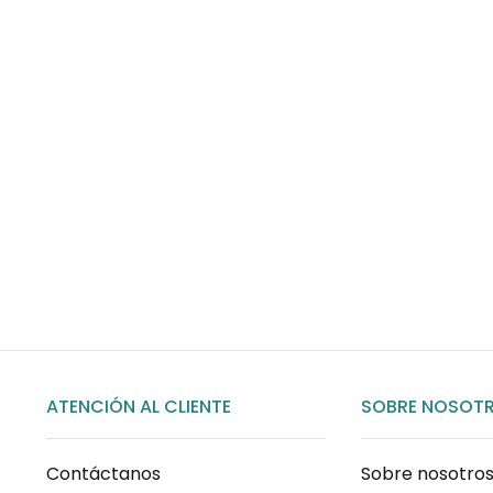
Envíos gratis
Para pedidos superiores a 60€
COMPRAR AHORA
ATENCIÓN AL CLIENTE
SOBRE NOSOT
Contáctanos
Sobre nosotro