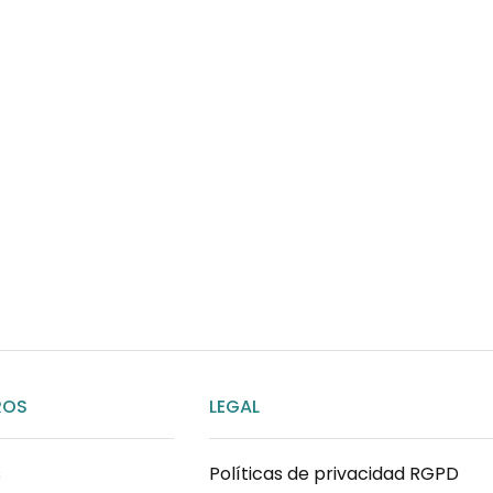
¿Necesitas ay
Habla rápidamente con 
por WhatsApp
ENVIAR MENSAJE
ROS
LEGAL
s
Políticas de privacidad RGPD