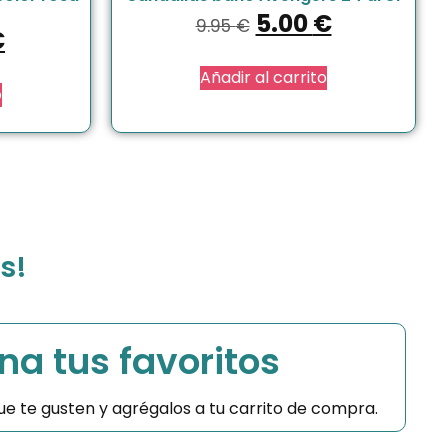
5.00
€
9.95
€
€
Añadir al carrito
o
s!
na tus favoritos
 que te gusten y agrégalos a tu carrito de compra.