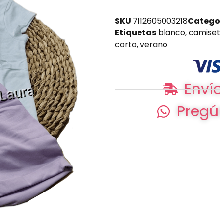
SKU
7112605003218
Catego
Etiquetas
blanco
,
camise
corto
,
verano
Envío
Pregú