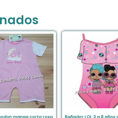
onados
lgodon manga corta rosa
Bañador LOL 3 a 8 años 