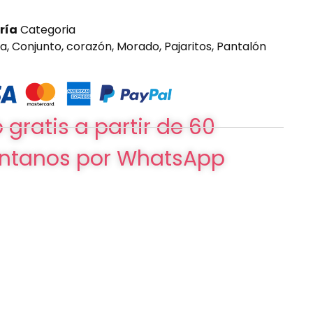
ría
Categoria
ta
,
Conjunto
,
corazón
,
Morado
,
Pajaritos
,
Pantalón
 gratis a partir de 60
ntanos por WhatsApp