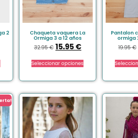
ga 2
Chaqueta vaquera La
Pantalon c
Ormiga 3 a 12 años
ormiga 
15.95
€
32.95
€
19.95
€
s
Seleccionar opciones
Seleccio
erta!