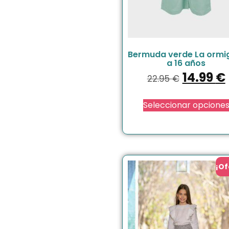
Bermuda verde La ormi
a 16 años
14.99
€
22.95
€
Seleccionar opcione
¡Of