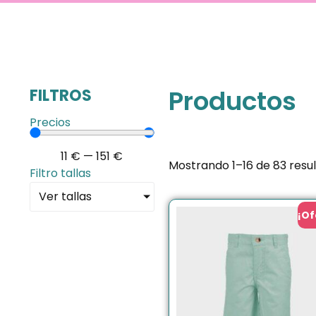
Productos
FILTROS
Precios
11
€
—
151
€
Mostrando 1–16 de 83 resu
Filtro tallas
Ver tallas
¡Of