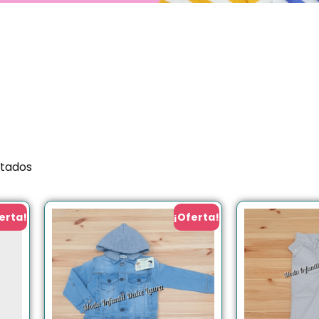
ltados
erta!
¡Oferta!