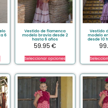
elo
Vestido de flamenca
Vestido 
ta 6
modelo bravia desde 2
modelo en
hasta 6 años
desde 10 
59.95
€
99
s
Seleccionar opciones
Seleccio