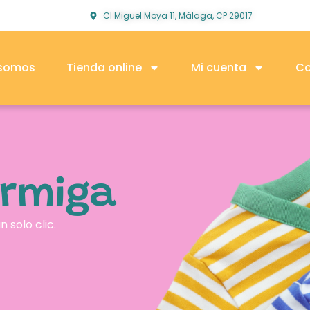
Cl Miguel Moya 11, Málaga, CP 29017
 somos
Tienda online
Mi cuenta
Co
Ormiga
 solo clic.