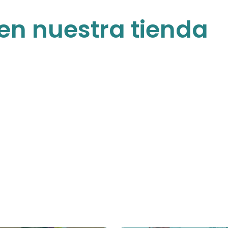
en nuestra tienda
Para niños
Gran variedad de productos especiales
para los peques consentidos
COMPRAR AHORA