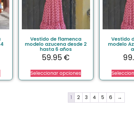
a
Vestido de flamenca
Vestido 
34
modelo azucena desde 2
modelo Az
hasta 6 años
a
59.95
€
99
s
Seleccionar opciones
Seleccio
1
2
3
4
5
6
→