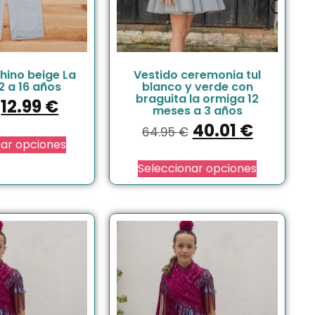
hino beige La
Vestido ceremonia tul
2 a 16 años
blanco y verde con
braguita la ormiga 12
12.99
€
meses a 3 años
40.01
€
64.95
€
nar opciones
Seleccionar opciones