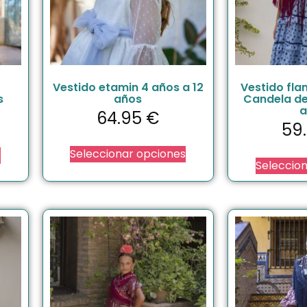
Vestido etamin 4 años a 12
Vestido fl
s
años
Candela de
a
64.95
€
59
Seleccionar opciones
s
Seleccio