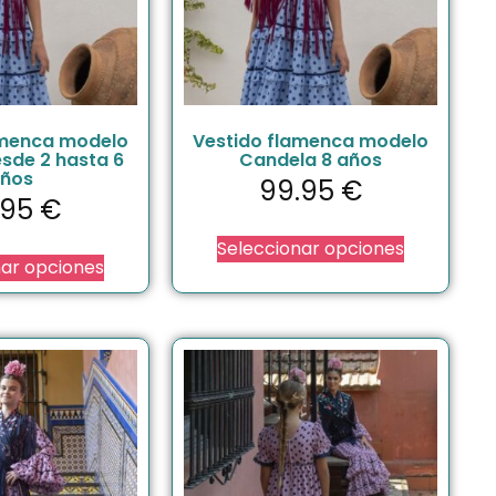
amenca modelo
Vestido flamenca modelo
sde 2 hasta 6
Candela 8 años
ños
99.95
€
.95
€
Seleccionar opciones
nar opciones