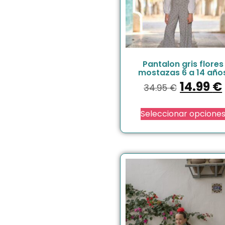
Pantalon gris flores
mostazas 6 a 14 año
14.99
€
34.95
€
Seleccionar opcione