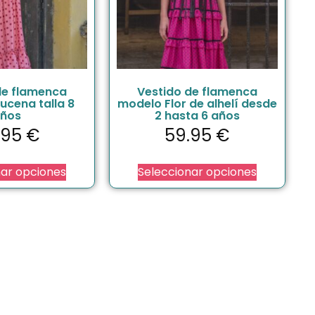
de flamenca
Vestido de flamenca
ucena talla 8
modelo Flor de alhelí desde
ños
2 hasta 6 años
.95
€
59.95
€
nar opciones
Seleccionar opciones