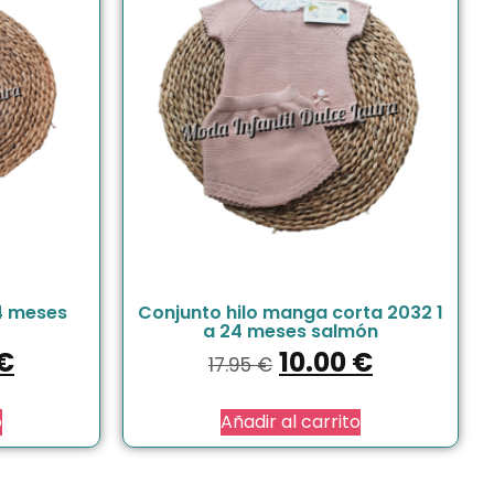
24 meses
Conjunto hilo manga corta 2032 1
a 24 meses salmón
€
10.00
€
17.95
€
o
Añadir al carrito