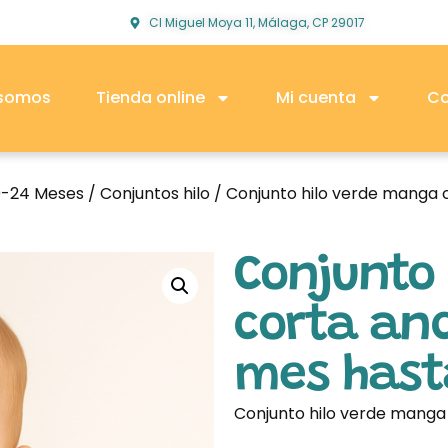
Cl Miguel Moya 11, Málaga, CP 29017
 somos
Tienda online
Mi cuenta
Co
0-24 Meses
/
Conjuntos hilo
/ Conjunto hilo verde manga 
Conjunto
corta anc
mes hast
Conjunto hilo verde manga