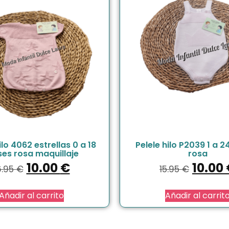
ilo 4062 estrellas 0 a 18
Pelele hilo P2039 1 a 
es rosa maquillaje
rosa
10.00
€
10.00
6.95
€
15.95
€
Añadir al carrito
Añadir al carrit