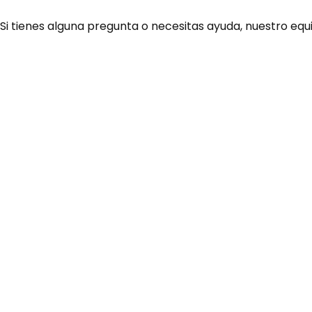
 Si tienes alguna pregunta o necesitas ayuda, nuestro equ
¿Necesitas ay
Habla rápidamente con 
por WhatsApp