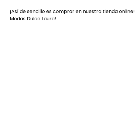
¡Así de sencillo es comprar en nuestra tienda online!
Modas Dulce Laura!
Envíos gratis
Para pedidos superiores a 60€