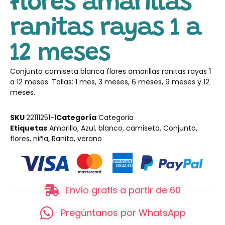
flores amarillas
ranitas rayas 1 a
12 meses
Conjunto camiseta blanca flores amarillas ranitas rayas 1
a 12 meses. Tallas: 1 mes, 3 meses, 6 meses, 9 meses y 12
meses.
SKU
22111251-1
Categoría
Categoria
Etiquetas
Amarillo
,
Azul
,
blanco
,
camiseta
,
Conjunto
,
flores
,
niña
,
Ranita
,
verano
Envío gratis a partir de 60
Pregúntanos por WhatsApp