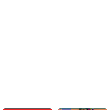
Para niños
Gran variedad de productos especiales
para los peques consentidos
COMPRAR AHORA
Accesorios
Gran variedad de accesorios para
complementar el outfit
COMPRAR AHORA