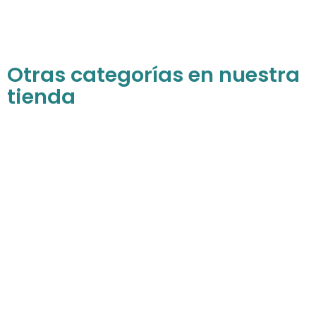
Otras categorías en nuestra
tienda
Para niñas
Descubre todos nuestros productos para
las princesas de la casa
COMPRAR AHORA