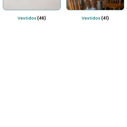
Vestidos
(46)
Vestidos
(41)
Envíos gratis
Para pedidos superiores a 70€
COMPRAR AHORA
¿Necesitas ayuda?
Habla rápidamente con nosotros por
WhatsApp