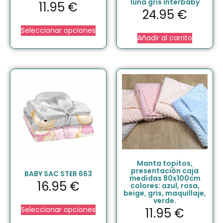
luna gris interbaby
11.95
€
24.95
€
Seleccionar opciones
Añadir al carrito
Manta topitos,
presentación caja
BABY SAC STER 663
medidas 80x100cm
16.95
€
colores: azul, rosa,
beige, gris, maquillaje,
verde.
Seleccionar opciones
11.95
€