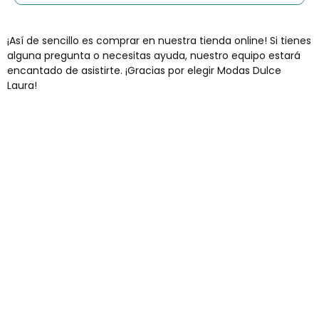
¡Así de sencillo es comprar en nuestra tienda online! Si tienes
alguna pregunta o necesitas ayuda, nuestro equipo estará
encantado de asistirte. ¡Gracias por elegir Modas Dulce
Laura!
Envíos gratis
Para pedidos superiores a 60€
COMPRAR AHORA