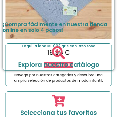
¡Compra fácilmente en nuestra tienda
online en solo 4 pasos!
Toquilla lana MT002 gris con lazo rosa
19.95
€
Explora nuestro catálogo
Añadir al carrito
Navega por nuestras categorías y descubre una
amplia selección de productos de moda infantil.
Selecciona tus favoritos