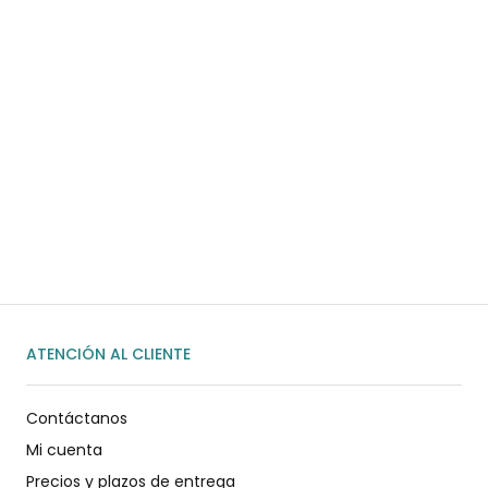
¿Necesitas ayuda?
Habla rápidamente con nosotros por
WhatsApp
ENVIAR MENSAJE
ATENCIÓN AL CLIENTE
Contáctanos
Mi cuenta
Precios y plazos de entrega