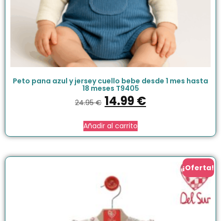
Peto pana azul y jersey cuello bebe desde 1 mes hasta
18 meses T9405
14.99
€
24.95
€
Añadir al carrito
¡Oferta!