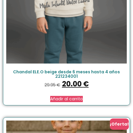
Chandal ELE.O beige desde 6 meses hasta 4 años
221234001
20.00
€
29.95
€
Añadir al carrito
¡Oferta!