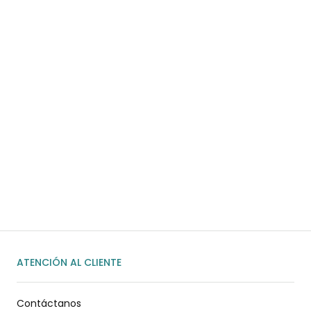
COMPRAR AHORA
¿Necesitas ayuda?
Habla rápidamente con nosotros por
WhatsApp
ENVIAR MENSAJE
ATENCIÓN AL CLIENTE
Contáctanos