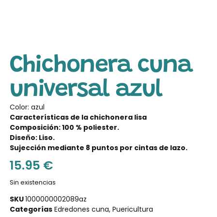
Chichonera cuna
universal azul
Color: azul
Características de la chichonera lisa
Composición: 100 % poliester.
Diseño: Liso.
Sujección mediante 8 puntos por cintas de lazo.
15.95
€
Sin existencias
SKU
1000000002089az
Categorías
Edredones cuna
,
Puericultura