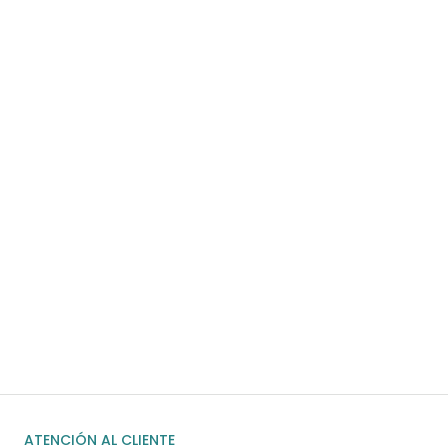
Envíos gratis
Para pedidos superiores a 60€
COMPRAR AHORA
¿Necesitas ayuda?
Habla rápidamente con nosotros por
WhatsApp
ENVIAR MENSAJE
ATENCIÓN AL CLIENTE