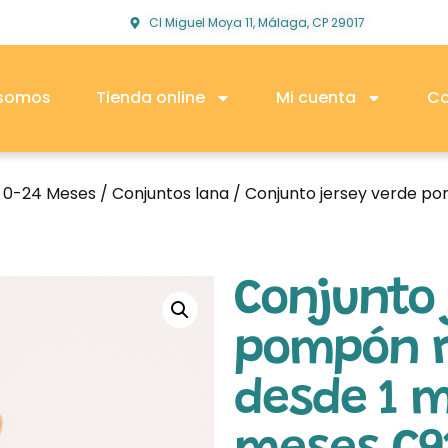
Cl Miguel Moya 11, Málaga, CP 29017
 somos
Tienda online
Mi cuenta
Co
o 0-24 Meses
/
Conjuntos lana
/ Conjunto jersey verde p
Conjunto 
pompón r
desde 1 