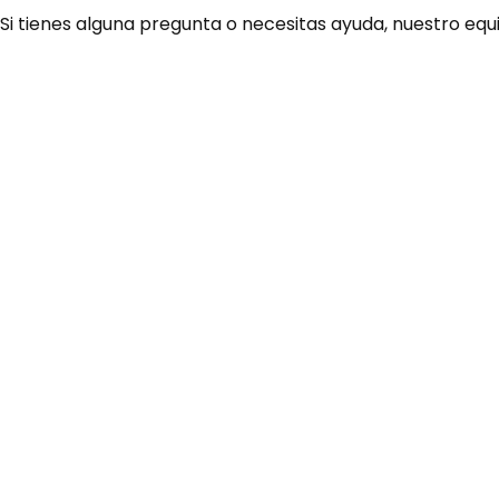
 Si tienes alguna pregunta o necesitas ayuda, nuestro equ
¿Necesitas ay
Habla rápidamente con 
por WhatsApp