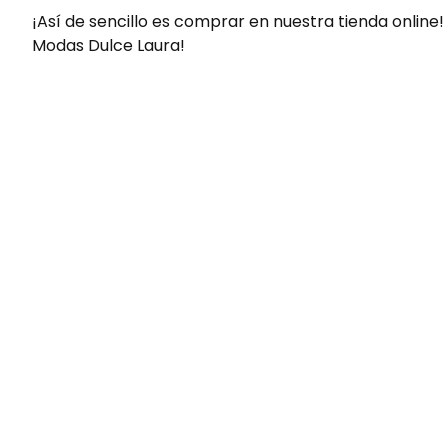
¡Así de sencillo es comprar en nuestra tienda online!
Modas Dulce Laura!
Envíos gratis
Para pedidos superiores a 60€