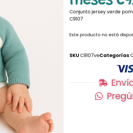
meses C9
Conjunto jersey verde po
C9107
Este producto no está dispo
SKU
C9107ve
Categorías
C
Envío
Pregú