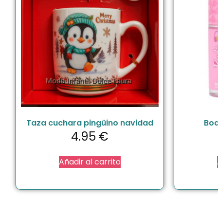
Taza cuchara pingüino navidad
Bod
4.95
€
Añadir al carrito