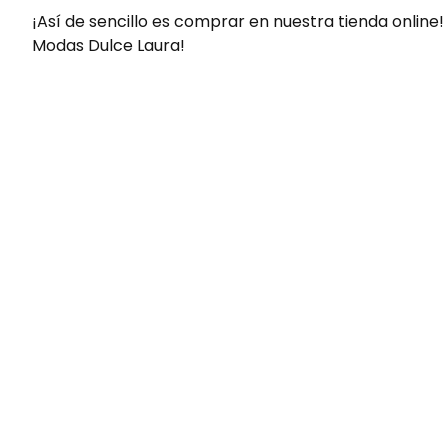
¡Así de sencillo es comprar en nuestra tienda online!
Modas Dulce Laura!
Envíos gratis
Para pedidos superiores a 60€