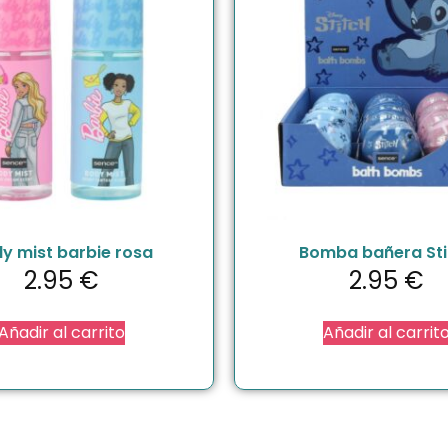
y mist barbie rosa
Bomba bañera Sti
2.95
€
2.95
€
Añadir al carrito
Añadir al carrit