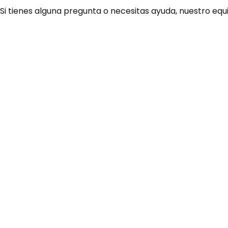
 Si tienes alguna pregunta o necesitas ayuda, nuestro equ
¿Necesitas ay
Habla rápidamente con 
por WhatsApp