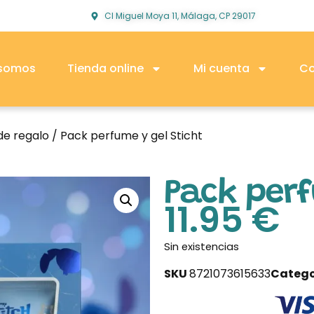
Cl Miguel Moya 11, Málaga, CP 29017
 somos
Tienda online
Mi cuenta
Co
de regalo
/ Pack perfume y gel Sticht
Pack perf
11.95
€
Sin existencias
SKU
8721073615633
Catego