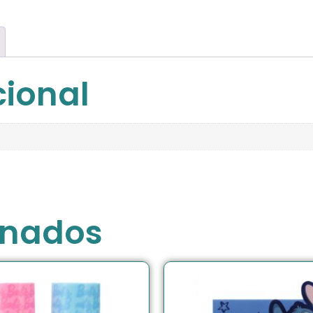
cional
onados