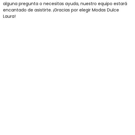
alguna pregunta o necesitas ayuda, nuestro equipo estará
encantado de asistirte. ¡Gracias por elegir Modas Dulce
Laura!
Envíos gratis
Para pedidos superiores a 60€
COMPRAR AHORA