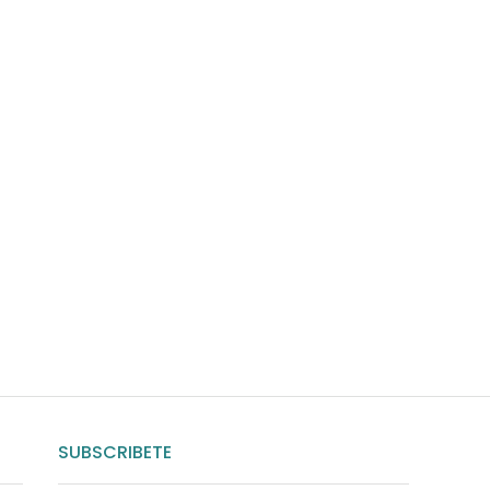
uda?
nosotros
SUBSCRIBETE