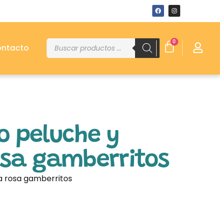
0
ntacto
o peluche y
sa gamberritos
a rosa gamberritos