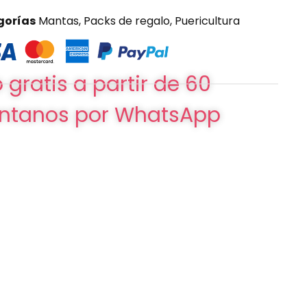
gorías
Mantas
,
Packs de regalo
,
Puericultura
 gratis a partir de 60
ntanos por WhatsApp