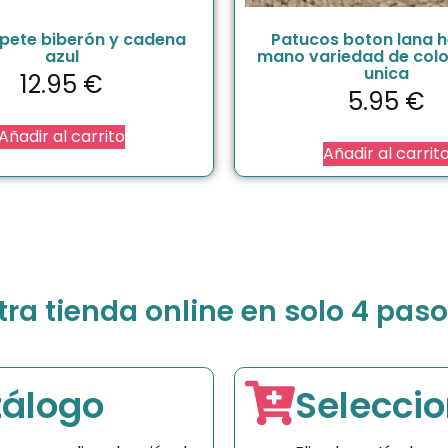
pete biberón y cadena
Patucos boton lana 
azul
mano variedad de color
unica
12.95
€
5.95
€
Añadir al carrito
Añadir al carrit
a tienda online en solo 4 paso
tálogo
Seleccio