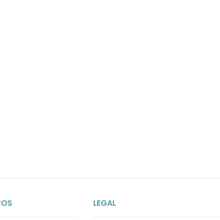
¿Necesitas ay
Habla rápidamente con 
por WhatsApp
ENVIAR MENSAJE
ROS
LEGAL