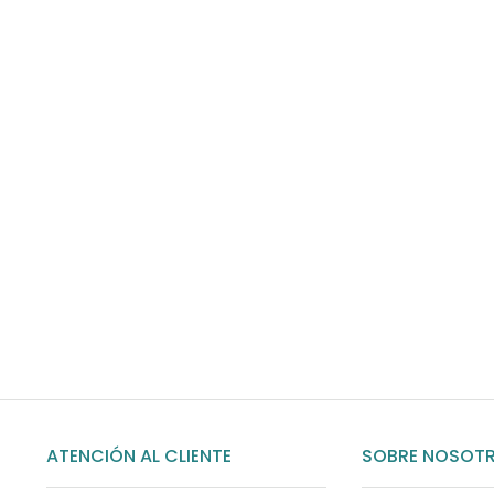
Envíos gratis
Para pedidos superiores a 60€
COMPRAR AHORA
ATENCIÓN AL CLIENTE
SOBRE NOSOT