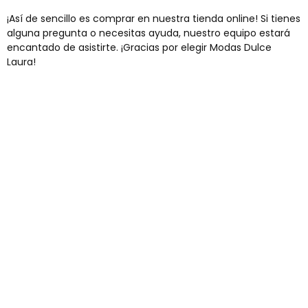
¡Así de sencillo es comprar en nuestra tienda online! Si tienes
alguna pregunta o necesitas ayuda, nuestro equipo estará
encantado de asistirte. ¡Gracias por elegir Modas Dulce
Laura!
Envíos gratis
Para pedidos superiores a 60€
COMPRAR AHORA