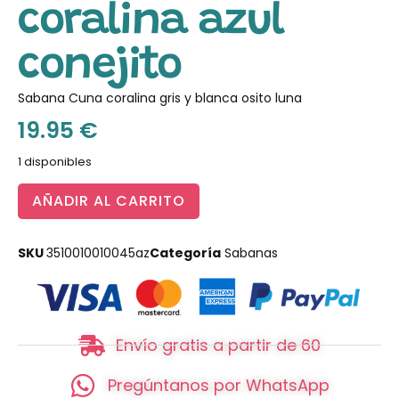
coralina azul
conejito
Sabana Cuna coralina gris y blanca osito luna
19.95
€
1 disponibles
AÑADIR AL CARRITO
SKU
3510010010045az
Categoría
Sabanas
Envío gratis a partir de 60
Pregúntanos por WhatsApp