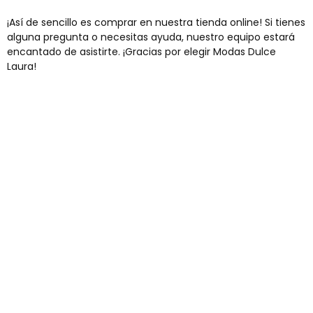
¡Así de sencillo es comprar en nuestra tienda online! Si tienes
alguna pregunta o necesitas ayuda, nuestro equipo estará
encantado de asistirte. ¡Gracias por elegir Modas Dulce
Laura!
Envíos gratis
Para pedidos superiores a 60€
COMPRAR AHORA