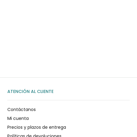
¿Necesitas ayuda?
Habla rápidamente con nosotros por
WhatsApp
ENVIAR MENSAJE
ATENCIÓN AL CLIENTE
Contáctanos
Mi cuenta
Precios y plazos de entrega
Políticas de devoluciones