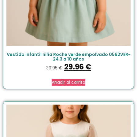
Vestido infantil niña Roche verde empolvado 0562VER-
24 3 a 10 años
29.96
€
39.95
€
Añadir al carrito