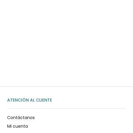
¿Necesitas ayuda?
Habla rápidamente con nosotros por
WhatsApp
ENVIAR MENSAJE
ATENCIÓN AL CLIENTE
Contáctanos
Mi cuenta