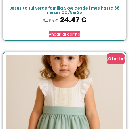
Jesusito tul verde familia Skye desde 1 mes hasta 36
meses 0078er25
24.47
€
34.95
€
Añadir al carrito
¡Oferta!